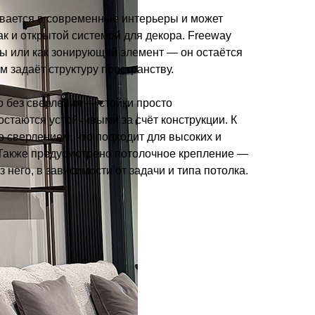
ывается в современные интерьеры и может
ак и открытой системой для декора. Freeway
ны или как зонирующий элемент — он остаётся
м задаёт структуру пространству.
о без сверления — стойки просто
остаются устойчивыми за счёт конструкции. К
о сверлением, что подходит для высоких и
Также предусмотрено потолочное крепление —
з него, в зависимости от задачи и типа потолка.