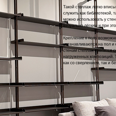
Такой стеллаж легко впис
служить как библиотекой, т
можно использовать у сте
визуально лёгким и при это
Крепление к полу возможн
устанавливаются на пол и 
стенам стеллаж крепится с
нагруженных композиций. 
как со сверлением, так и бе