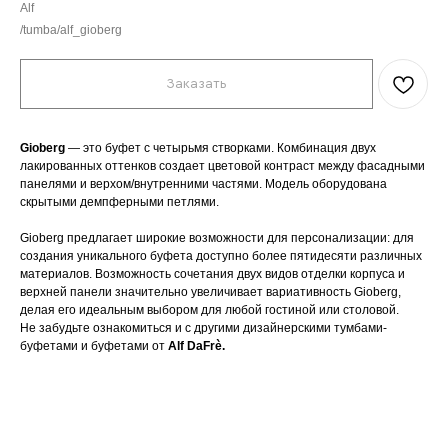
Alf
/tumba/alf_gioberg
Заказать
Gioberg
— это буфет с четырьмя створками. Комбинация двух
лакированных оттенков создает цветовой контраст между фасадными
панелями и верхом/внутренними частями. Модель оборудована
скрытыми демпферными петлями.
Gioberg предлагает широкие возможности для персонализации: для
создания уникального буфета доступно более пятидесяти различных
материалов. Возможность сочетания двух видов отделки корпуса и
верхней панели значительно увеличивает вариативность Gioberg,
делая его идеальным выбором для любой гостиной или столовой.
Не забудьте ознакомиться и с другими дизайнерскими тумбами-
буфетами и буфетами от
Alf DaFrè.