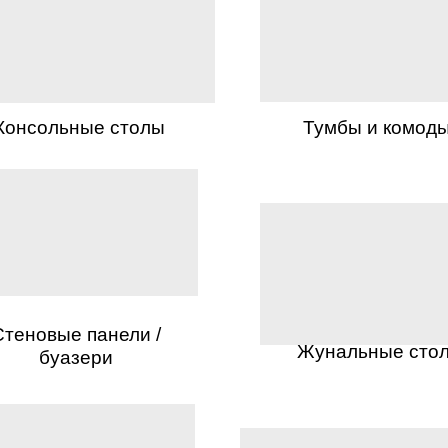
Консольные столы
Тумбы и комод
Стеновые панели /
Жунальные сто
буазери