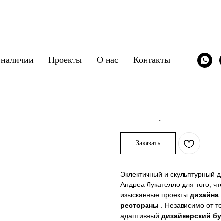
 наличии
Проекты
О нас
Контакты
Комод Kayak
Cattelan Italia
SKU:
/tumba/cattelan_italia_kay
365 000
р.
Заказать
Эклектичный и скульптурный 
Андреа Лукателло для того, ч
изысканные проекты
дизайна
рестораны
. Независимо от то
адаптивный
дизайнерский б