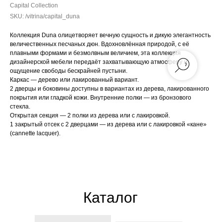
Capital Collection
SKU:
/vitrina/capital_duna
Коллекция Duna олицетворяет вечную сущность и дикую элегантность
величественных песчаных дюн. Вдохновлённая природой, с её
плавными формами и безмолвным величием, эта коллекция
дизайнерской мебели передаёт захватывающую атмосферу и
ощущение свободы бескрайней пустыни.
Каркас — дерево или лакированный вариант.
2 дверцы и боковины доступны в вариантах из дерева, лакированного
покрытия или гладкой кожи. Внутренние полки — из бронзового
стекла.
Открытая секция — 2 полки из дерева или с лакировкой.
1 закрытый отсек с 2 дверцами — из дерева или с лакировкой «кане»
(cannette lacquer).
Каталог