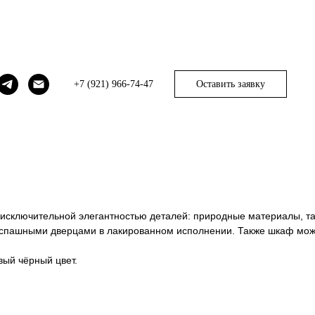
+7 (921) 966-74-47
Оставить заявку
исключительной элегантностью деталей: природные материалы, та
аспашными дверцами в лакированном исполнении. Также шкаф мо
вый чёрный цвет.