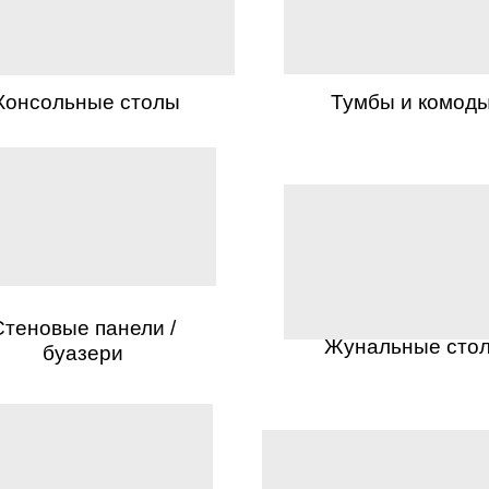
Консольные столы
Тумбы и комод
Стеновые панели /
Жунальные сто
буазери