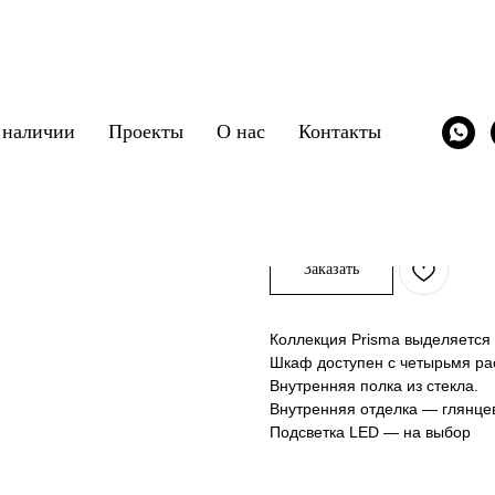
 наличии
Проекты
О нас
Контакты
Prisma
Capital Collection
SKU:
/vitrina/capital_prisma
Заказать
Коллекция Prisma выделяется 
Шкаф доступен с четырьмя р
Внутренняя полка из стекла.
Внутренняя отделка — глянце
Подсветка LED — на выбор