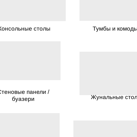
Консольные столы
Тумбы и комод
Стеновые панели /
Жунальные сто
буазери