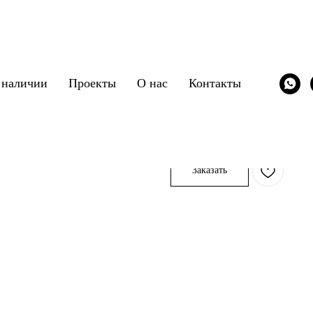
 наличии
Проекты
О нас
Контакты
Elite
DV Home
SKU:
/vitrina/dvhome_elite
Заказать