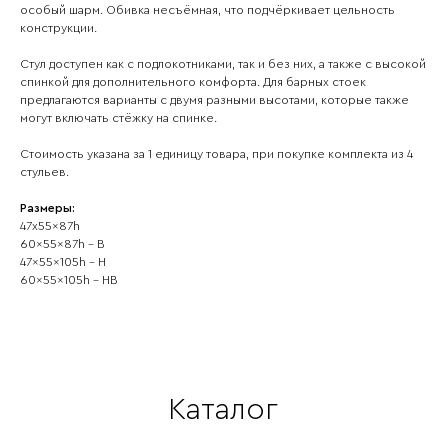
особый шарм. Обивка несъёмная, что подчёркивает цельность
конструкции.
Стул доступен как с подлокотниками, так и без них, а также с высокой
спинкой для дополнительного комфорта. Для барных стоек
предлагаются варианты с двумя разными высотами, которые также
могут включать стёжку на спинке.
Стоимость указана за 1 единицу товара, при покупке комплекта из 4
стульев.
Размеры:
47x55x87h
60x55x87h - B
47x55x105h - H
60x55x105h - HB
Каталог