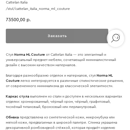
Cattelan Italia
/stul/cattelan_italia_norma_ml_couture
73500,00
р.
Заказать
Стул
Norma ML Couture
от Cattelan Italia — это элегантный и
универсальный предмет мебели, сочетающий минималистичный
дизайн с высоким качеством материалов.
Благодаря разнообразию отделок и материалов, стул
Norma ML
Couture
легко интегрируется в различные стилистические решения,
от современного минимализма до классической элегантности.
Каркас стула
выполнен из стали и доступен в нескольких вариантах
отделки: хромированный, чёрный хром, чёрный, графитовый,
тиснёный титановый, бронзовый или перламутровый.
Обивка
представлена из синтетической кожи, микронубука или
мягкой кожи, предлагаемых в широкой палитре. Спинка украшена
декоративной ромбовидной стёжкой, которая придаёт изделию