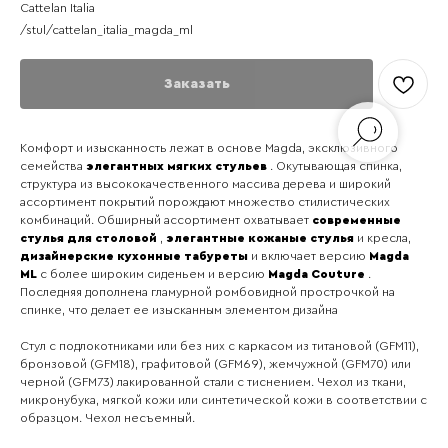
Cattelan Italia
/stul/cattelan_italia_magda_ml
Заказать
Комфорт и изысканность лежат в основе Magda, эксклюзивного
семейства
элегантных мягких стульев
. Окутывающая спинка,
структура из высококачественного массива дерева и широкий
ассортимент покрытий порождают множество стилистических
комбинаций. Обширный ассортимент охватывает
современные
стулья для столовой
,
элегантные кожаные стулья
и кресла,
дизайнерские кухонные табуреты
и включает версию
Magda
ML
с более широким сиденьем и версию
Magda Couture
.
Последняя дополнена гламурной ромбовидной прострочкой на
спинке, что делает ее изысканным элементом дизайна
Стул с подлокотниками или без них с каркасом из титановой (GFM11),
бронзовой (GFM18), графитовой (GFM69), жемчужной (GFM70) или
черной (GFM73) лакированной стали с тиснением. Чехол из ткани,
микронубука, мягкой кожи или синтетической кожи в соответствии с
образцом. Чехол несъемный.