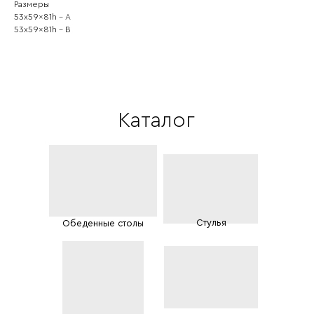
Размеры
53x59x81h - А
53x59x81h - B
Каталог
Стулья
Обеденные столы