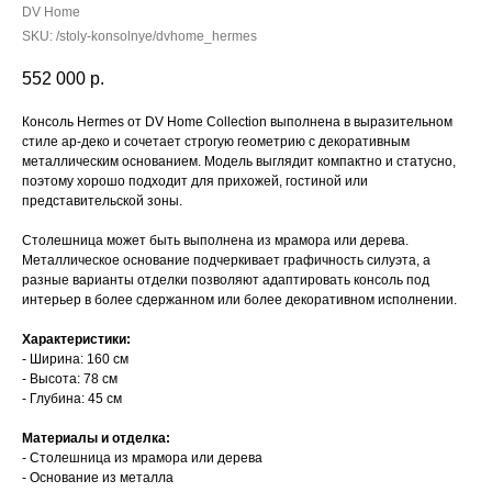
DV Home
SKU:
/stoly-konsolnye/dvhome_hermes
552 000
р.
Консоль Hermes от DV Home Collection выполнена в выразительном
стиле ар-деко и сочетает строгую геометрию с декоративным
металлическим основанием. Модель выглядит компактно и статусно,
поэтому хорошо подходит для прихожей, гостиной или
представительской зоны.
Столешница может быть выполнена из мрамора или дерева.
Металлическое основание подчеркивает графичность силуэта, а
разные варианты отделки позволяют адаптировать консоль под
интерьер в более сдержанном или более декоративном исполнении.
Характеристики:
- Ширина: 160 см
- Высота: 78 см
- Глубина: 45 см
Материалы и отделка:
- Столешница из мрамора или дерева
- Основание из металла