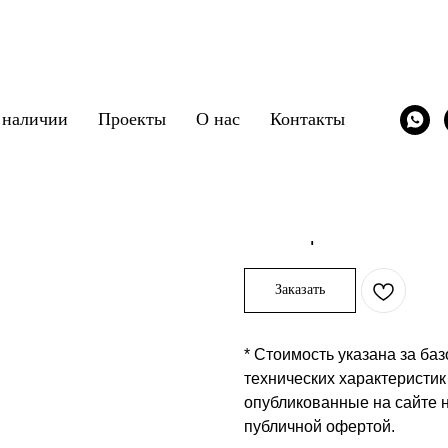
 наличии
Проекты
О нас
Контакты
Пуф Ray
FURMAN
SKU:
/pufy-banketki/ray
60 211
р.
Заказать
* Стоимость указана за ба
технических характеристик
опубликованные на сайте 
публичной офертой.