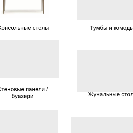
Консольные столы
Тумбы и комод
Стеновые панели /
Жунальные сто
буазери