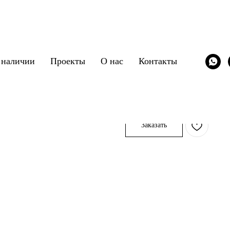
 наличии
Проекты
О нас
Контакты
Стол Mad Max
Cattelan Italia
SKU:
/stol/cattelan_italia_mad
Заказать