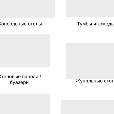
Консольные столы
Тумбы и комод
Стеновые панели /
Жунальные сто
буазери