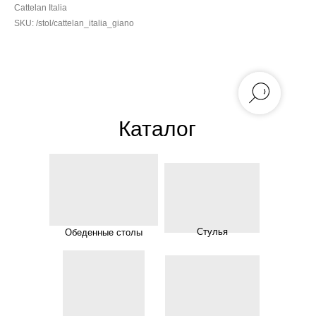
Cattelan Italia
SKU:
/stol/cattelan_italia_giano
Каталог
Стулья
Обеденные столы