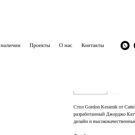
Стол Gordon Keram
 наличии
Проекты
О нас
Контакты
Cattelan Italia
/stol/cattelan_italia_gordon_ker
290800,00
р.
Заказать
Стол
Gordon Keramik
от Catte
разработанный Джорджо Катт
дизайн и высококачественны