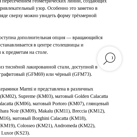
ся пересечением геометрических линий, создающих
ривлекательный узор. Особенно это заметно в
гляде сверху можно увидеть форму трёхмерной
доступна дополнительная опция — вращающийся
устанавливается в центре столешницы и
 к предметам на столе.
з тиснёной лакированной стали, доступной в
 графитовый (GFM69) или чёрный (GFM73).
керамики Marmi и представлена в различных
o (KM02), Supreme (KM03), матовый Golden Calacatta
lacatta (KM06), матовый Portoro (KM07), глянцевый
hara Noir (KM09), Makalu (KM11), Breccia (KM12),
16), матовый Borghini Calacatta (KM18),
 (KM19), Colosseo (KM21), Andromeda (KM22),
 Luxor (KS23).