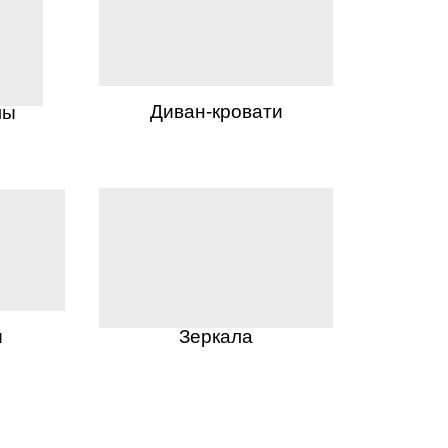
Диван-кровати
лы
ы
Зеркала