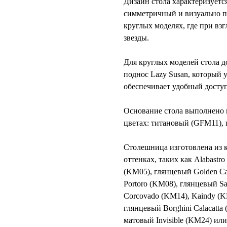
Дизайн стола характеризует
симметричный и визуально п
круглых моделях, где при вз
звезды.
Для круглых моделей стола 
поднос Lazy Susan, который 
обеспечивает удобный доступ
Основание стола
выполнено и
цветах: титановый (GFM11),
Столешница
изготовлена из 
оттенках, таких как Alabastr
(KM05), глянцевый Golden Ca
Portoro (KM08), глянцевый Sa
Corcovado (KM14), Kaindy (KM
глянцевый Borghini Calacatta
матовый Invisible (KM24) или