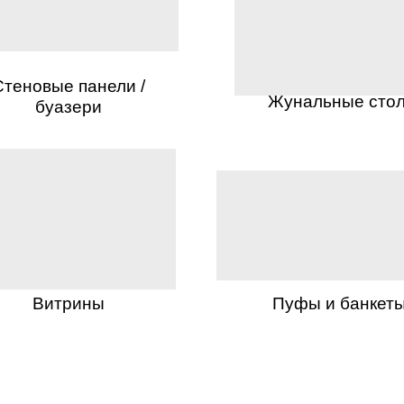
Стеновые панели /
Жунальные сто
буазери
Витрины
Пуфы и банкет