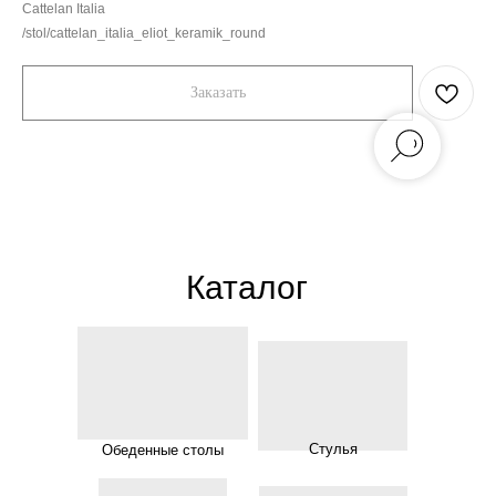
Cattelan Italia
/stol/cattelan_italia_eliot_keramik_round
Заказать
Каталог
Стулья
Обеденные столы