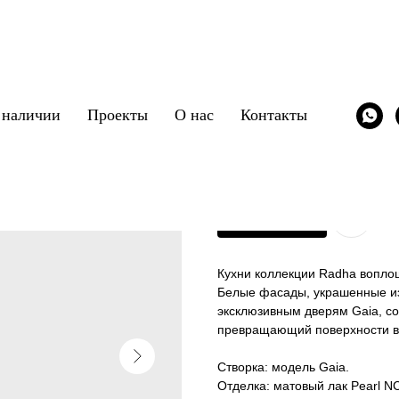
 наличии
Проекты
О нас
Контакты
Модель Radha 2.
Oldline
SKU:
/kuhni/oldline_radha_2.0
Заказать
Кухни коллекции Radha воплощ
Белые фасады, украшенные и
эксклюзивным дверям Gaia, с
превращающий поверхности в 
Створка: модель Gaia.
Отделка: матовый лак Pearl N