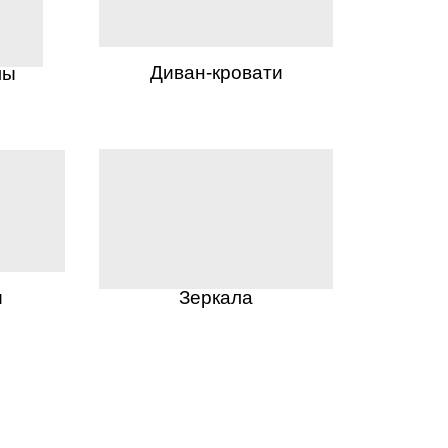
Диван-кровати
лы
ы
Зеркала