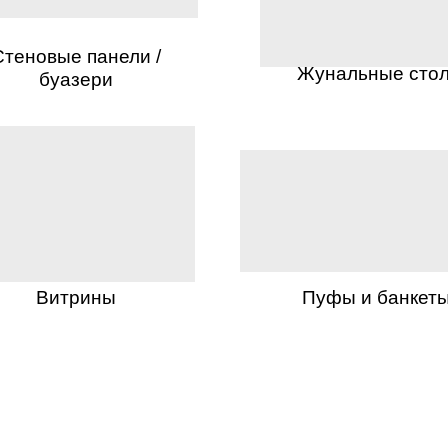
Стеновые панели /
Жунальные сто
буазери
Витрины
Пуфы и банкет