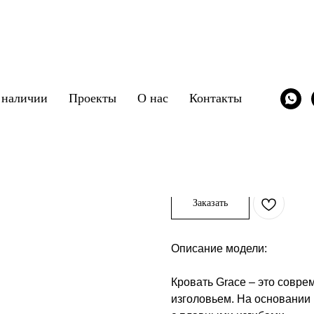
Кровать Grace
 наличии
Проекты
О нас
Контакты
FURMAN
SKU:
/krovat/grace
283 331
р.
Заказать
Описание модели:
Кровать Grace – это совре
изголовьем. На основании 