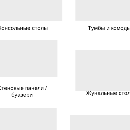
Консольные столы
Тумбы и комод
Стеновые панели /
Жунальные сто
буазери