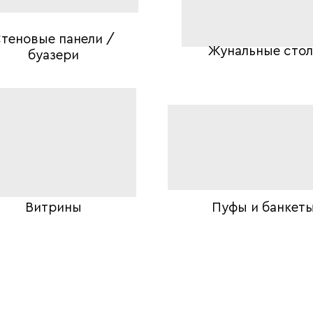
теновые панели /
Жунальные сто
буазери
Витрины
Пуфы и банкет