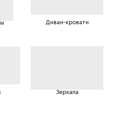
Диван-кровати
лы
ы
Зеркала