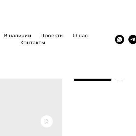
В наличии
Проекты
О нас
Стул Toto X
Контакты
Cattelan Italia
SKU:
/barnie_stulya/cattelan_to
Заказать